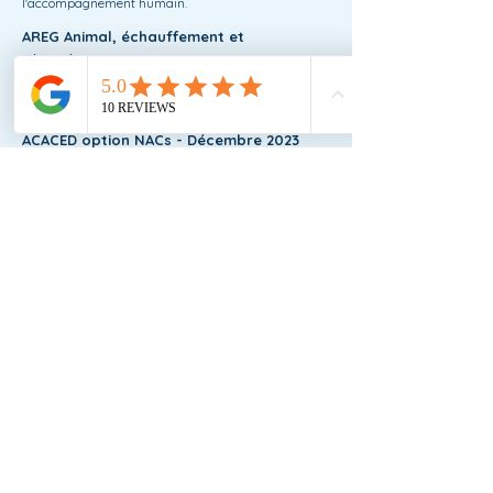
l'accompagnement humain.
AREG Animal, échauffement et
récupération - Juin 2024
Accompagner au mieux les chiens de sports avant
et après l'effort
ACACED option NACs - Décembre 2023
Attestation de Connaissances pour les Animaux de
Compagnie d’Espèces Domestiques : le diplôme
reconnu par l'État permettant d'exercer dans le
milieu animalier.
Jérémy Serindat, réactivité chien/chien -
Novembre 2023
Webinaire sur les outils de réhabilitation
Premiers Secours Canin et Félin -
Septembre 2023
Apprentissage des premiers soins et mise en
pratique sur mannequins à l'UNASS Gironde.
Cynostage chien réactif - Avril 2023
Observation et mise en pratique avec des chiens